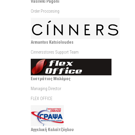
Vasileki Pagoni
Order Proccesing
Armantos Katsioloudes
Cinnersstores Support Team
Ευστράτιος Μαλάμος
Managing Director
FLEX OFFICE
Αγγελική Καλαϊτζόγλου