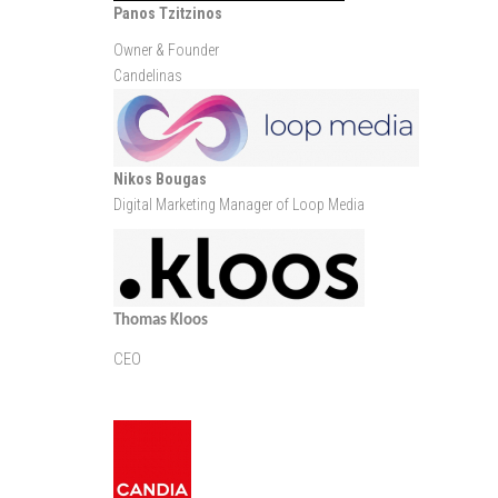
Panos Tzitzinos
Owner & Founder
Candelinas
Nikos Bougas
Digital Marketing Manager of Loop Media
Thomas Kloos
CEO