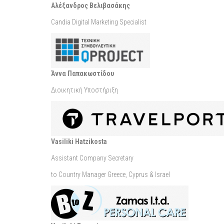
Αλέξανδρος Βελιβασάκης
Candia Digital Marketing Specialist
Άννα Παπακωστίδου
Διοικητική Υποστήριξη
Vasiliki Hatzikosta
Assistant Company Secretary
to Country Manager Greece, Cyprus & Israel